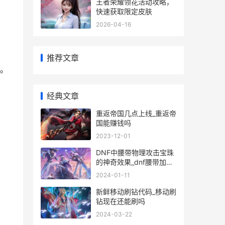
王者荣耀领花活动攻略，
快速获取限定皮肤
2026-04-16
推荐文章
。
经典文章
重返帝国几点上线_重返帝
国能赚钱吗
2023-12-01
DNF中腰带物理攻击宝珠
的神奇效果_dnf腰带加物
理攻击力的宝珠
2024-01-11
新鲜移动刷钻代码_移动刷
钻现在还能刷吗
2024-03-22