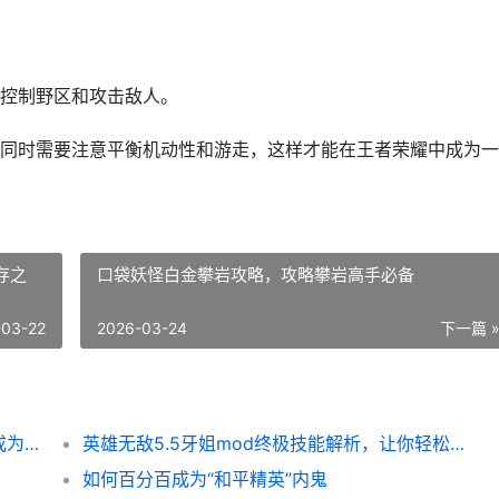
控制野区和攻击敌人。
同时需要注意平衡机动性和游走，这样才能在王者荣耀中成为一
存之
口袋妖怪白金攀岩攻略，攻略攀岩高手必备
-03-22
2026-03-24
下一篇 
怪物猎人崛起蘑菇对应效果详解，让你轻松成为高手！
英雄无敌5.5牙姐mod终极技能解析，让你轻松搞定战场！
如何百分百成为“和平精英”内鬼