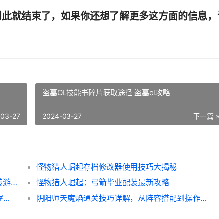
到此就结束了，如果你还想了解更多这方面的信息，
弈
盗墓OL技能书碎片获取途径 盗墓ol攻略
-03-27
2024-03-27
下一篇 
怪物猎人崛起存档修改器使用技巧大揭秘
宠物森林先遣队脚本使用攻略，让你轻松玩转游戏！
怪物猎人崛起：弓箭毕业配装最新攻略
异度之刃2 Kos-Mos攻略详解，让你轻松掌握战斗技巧
阴阳师天魔焰通关技巧详解，从阵容搭配到操作心得全都有！