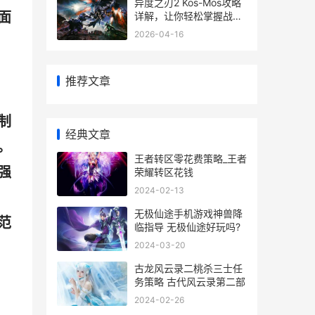
异度之刃2 Kos-Mos攻略
面
详解，让你轻松掌握战斗
技巧
2026-04-16
推荐文章
制
经典文章
。
王者转区零花费策略_王者
强
荣耀转区花钱
2024-02-13
无极仙途手机游戏神兽降
范
临指导 无极仙途好玩吗?
2024-03-20
古龙风云录二桃杀三士任
务策略 古代风云录第二部
2024-02-26