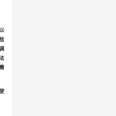
以
敌
调
法
需
使