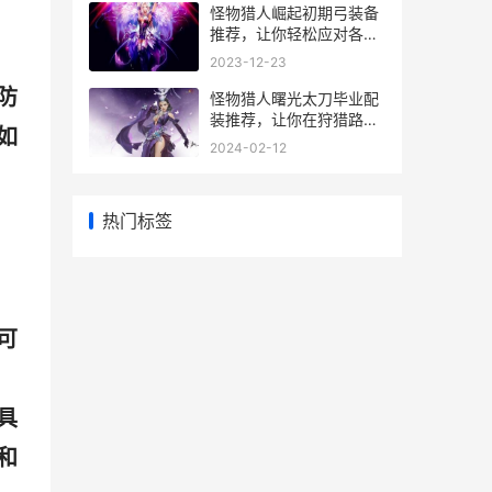
怪物猎人崛起初期弓装备
推荐，让你轻松应对各种
猎场挑战！
2023-12-23
防
怪物猎人曙光太刀毕业配
装推荐，让你在狩猎路上
如
更加得心应手！
2024-02-12
热门标签
可
具
和