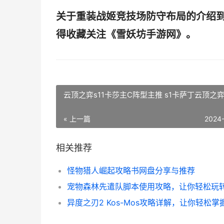
关于重装战姬竞技场防守布局的介绍
得收藏关注《雪妖坊手游网》。
云顶之弈s11卡莎主C阵型主推 s1卡萨丁云顶之
« 上一篇
2024
相关推荐
怪物猎人崛起攻略书网盘分享与推荐