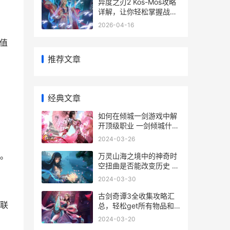
异度之刃2 Kos-Mos攻略
详解，让你轻松掌握战斗
技巧
2026-04-16
充值
推荐文章
经典文章
如何在倾城一剑游戏中解
开顶级职业 一剑倾城什么
意思
2024-03-26
。
万灵山海之境中的神奇时
空扭曲是否能改变历史 万
灵山海之境攻略
2024-03-30
古剑奇谭3全收集攻略汇
联
总，轻松get所有物品和
秘密！
2024-03-20