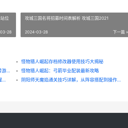
灵站位
攻城三国名将招募时间表解析 攻城三国2021
-03-28
2024-03-28
下一篇 
怪物猎人崛起存档修改器使用技巧大揭秘
宠物森林先遣队脚本使用攻略，让你轻松玩转游戏！
怪物猎人崛起：弓箭毕业配装最新攻略
异度之刃2 Kos-Mos攻略详解，让你轻松掌握战斗技巧
阴阳师天魔焰通关技巧详解，从阵容搭配到操作心得全都有！