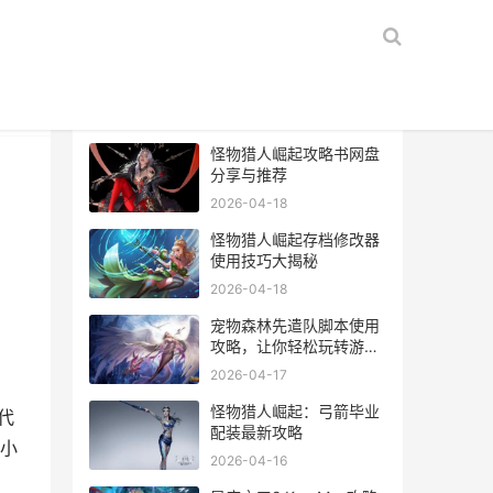
热门文章
怪物猎人崛起攻略书网盘
分享与推荐
2026-04-18
怪物猎人崛起存档修改器
使用技巧大揭秘
2026-04-18
宠物森林先遣队脚本使用
攻略，让你轻松玩转游
戏！
2026-04-17
怪物猎人崛起：弓箭毕业
代
配装最新攻略
小
2026-04-16