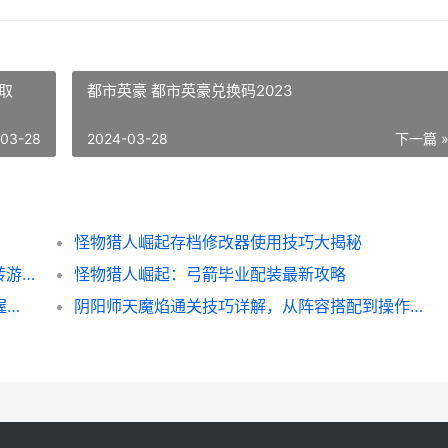
取
都市英豪 都市英豪兑换码2023
-03-28
2024-03-28
下一篇 
怪物猎人崛起存档修改器使用技巧大揭秘
宠物森林先遣队脚本使用攻略，让你轻松玩转游戏！
怪物猎人崛起：弓箭毕业配装最新攻略
异度之刃2 Kos-Mos攻略详解，让你轻松掌握战斗技巧
阴阳师天魔焰通关技巧详解，从阵容搭配到操作心得全都有！