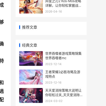
异度之刃2 Kos-Mos攻略
成
详解，让你轻松掌握战斗
技巧
2026-04-16
够
推荐文章
确
经典文章
世界吞噬者游戏策略锦集
世界吞噬者mc
特
2023-12-14
王者荣耀2必胜攻略及游
戏特点
和
2023-12-16
天天爱消除策略大说明让
逍
你轻松过关_天天爱消除太
配
坑了
2024-03-02