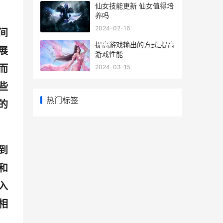
仙女技能更新 仙女值得培
养吗
2024-02-16
间
提高游戏输出的方式_提高
展
游戏性能
而
2024-03-15
些
热门标签
的
到
和
入
相