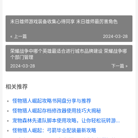
末日雄师游戏装备收集心得同享 末日雄师最厉害角色
« 上一篇
2024-03-28
荣耀战争中哪个英雄最适合进行城市品牌建设 荣耀战争哪
个部门管理
2024-03-28
下一篇 »
相关推荐
怪物猎人崛起攻略书网盘分享与推荐
怪物猎人崛起存档修改器使用技巧大揭秘
宠物森林先遣队脚本使用攻略，让你轻松玩转游戏！
怪物猎人崛起：弓箭毕业配装最新攻略