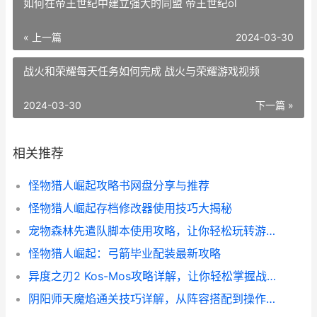
如何在帝王世纪中建立强大的同盟 帝王世纪ol
« 上一篇
2024-03-30
战火和荣耀每天任务如何完成 战火与荣耀游戏视频
2024-03-30
下一篇 »
相关推荐
怪物猎人崛起攻略书网盘分享与推荐
怪物猎人崛起存档修改器使用技巧大揭秘
宠物森林先遣队脚本使用攻略，让你轻松玩转游戏！
怪物猎人崛起：弓箭毕业配装最新攻略
异度之刃2 Kos-Mos攻略详解，让你轻松掌握战斗技巧
阴阳师天魔焰通关技巧详解，从阵容搭配到操作心得全都有！