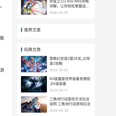
异度之刃2 Kos-Mos攻略
。
详解，让你轻松掌握战斗
技巧
2026-04-16
推荐文章
能
经典文章
策略幻世录2第29关_幻世
录2攻略
游
2023-12-02
85级魔兽世界装备有哪些
_85级装备
2024-02-11
三角洲行动游戏方法玩法
说明 三角洲行动游戏玩法
2024-03-28