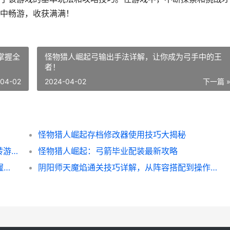
中畅游，收获满满！
掌握全
怪物猎人崛起弓输出手法详解，让你成为弓手中的王
者！
-04-02
2024-04-02
下一篇 
怪物猎人崛起存档修改器使用技巧大揭秘
宠物森林先遣队脚本使用攻略，让你轻松玩转游戏！
怪物猎人崛起：弓箭毕业配装最新攻略
异度之刃2 Kos-Mos攻略详解，让你轻松掌握战斗技巧
阴阳师天魔焰通关技巧详解，从阵容搭配到操作心得全都有！