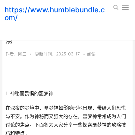
https://www.humblebundle.c
om/
噩梦神：探索神秘梦境的攻略技巧与特
点
作者：
网三
•
更新时间：2025-03-17
•
阅读
1. 神秘而畏惧的噩梦神
在深夜的梦境中，噩梦神如影随形地出现，带给人们恐慌
与不安。作为神秘而又强大的存在，噩梦神常常成为人们
讨论的焦点。下面将为大家分享一些探索噩梦神的攻略技
巧和特点。