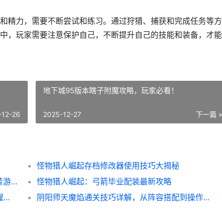
和精力，需要不断尝试和练习。通过狩猎、捕获和完成任务等方
中，玩家需要注意保护自己，不断提升自己的技能和装备，才能
地下城95版本瞎子附魔攻略，玩家必看！
-12-26
2025-12-27
下一篇 
怪物猎人崛起存档修改器使用技巧大揭秘
宠物森林先遣队脚本使用攻略，让你轻松玩转游戏！
怪物猎人崛起：弓箭毕业配装最新攻略
异度之刃2 Kos-Mos攻略详解，让你轻松掌握战斗技巧
阴阳师天魔焰通关技巧详解，从阵容搭配到操作心得全都有！