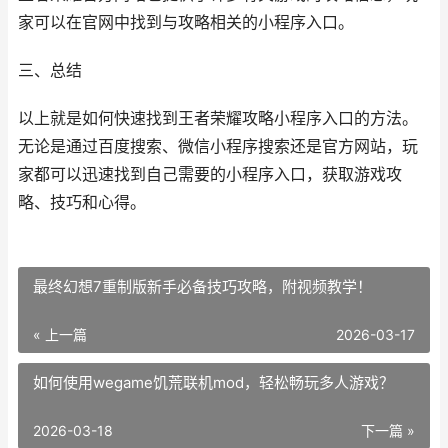
家可以在官网中找到与攻略相关的小程序入口。
三、总结
以上就是如何快速找到王者荣耀攻略小程序入口的方法。
无论是通过百度搜索、微信小程序搜索还是官方网站，玩
家都可以迅速找到自己需要的小程序入口，获取游戏攻
略、技巧和心得。
最终幻想7重制版新手必备技巧攻略，附视频教学！
« 上一篇
2026-03-17
如何使用wegame饥荒联机mod，轻松畅玩多人游戏？
2026-03-18
下一篇 »