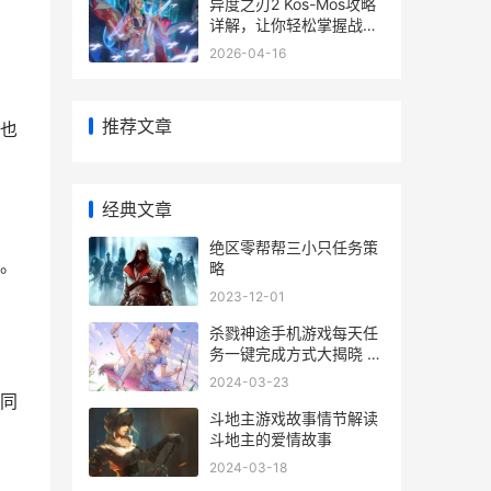
异度之刃2 Kos-Mos攻略
详解，让你轻松掌握战斗
技巧
2026-04-16
推荐文章
也
经典文章
绝区零帮帮三小只任务策
。
略
2023-12-01
杀戮神途手机游戏每天任
务一键完成方式大揭晓 杀
神神途
2024-03-23
同
斗地主游戏故事情节解读
斗地主的爱情故事
2024-03-18