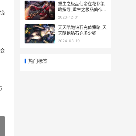
重生之极品仙帝在花都策
略指导_重生之极品仙帝李
锻
晨有几个女主
2023-12-01
天天酷跑钻石充值策略_天
天酷跑钻石充多少钱
2024-03-19
会
热门标签
方