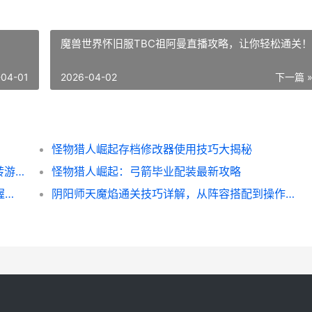
魔兽世界怀旧服TBC祖阿曼直播攻略，让你轻松通关！
-04-01
2026-04-02
下一篇 
怪物猎人崛起存档修改器使用技巧大揭秘
宠物森林先遣队脚本使用攻略，让你轻松玩转游戏！
怪物猎人崛起：弓箭毕业配装最新攻略
异度之刃2 Kos-Mos攻略详解，让你轻松掌握战斗技巧
阴阳师天魔焰通关技巧详解，从阵容搭配到操作心得全都有！