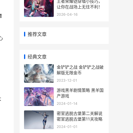
王者荣耀铠穿墙小技巧，
让你在战场上无往不利！
2026-04-16
舞
推荐文章
心
经典文章
金铲铲之战 金铲铲之战破
解版无限金币
2023-12-01
，
游戏黑羊剧情策略 黑羊国
产游戏
大
2024-01-14
密室逃脱古堡第二关解说
密室逃脱古堡第11关攻略
2024-01-01