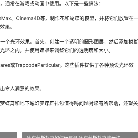
，通常在游戏或动画中使用。以下是一些搞法：
dsMax、Cinema4D等，制作花和蝴蝶的模型，并将它们放置在
效果。
uke，制作一个光环效果。首先，创建一个透明的圆形图层，然后添加模
光环之内，并使用遮罩来调整它们的透明度和大小。
res或TrapcodeParticular。这些插件提供了各种预设光环效
出令人满意的效果。
梦蝶舞和地下城幻梦蝶舞礼包值得吗问题对您有所帮助，还望关
德克萨斯扑克如何玩评测 德克萨斯扑克牌玩法