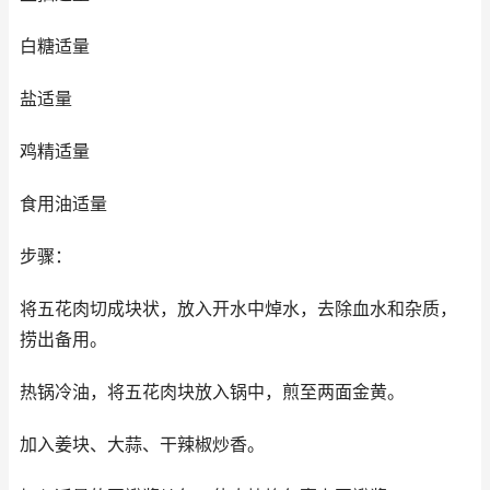
白糖适量
盐适量
鸡精适量
食用油适量
步骤：
将五花肉切成块状，放入开水中焯水，去除血水和杂质，
捞出备用。
热锅冷油，将五花肉块放入锅中，煎至两面金黄。
加入姜块、大蒜、干辣椒炒香。