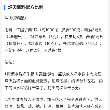
炖肉调料配方比例
炖肉调料配方
用料：牛腱子肉1块（约1000g）,黄酱100克，料酒3汤匙
（45毫升），花椒1茶匙（5克），桂皮1小块，酱油1汤匙
（15毫升），盐2茶匙（10克），白砂糖1汤匙（15克），
老姜1小块，八角2粒，大葱白1根
做法：
1.用流水洗净牛腱肉表面污物，整块放入凉水锅中大火煮，
煮沸后将水面的血沫撇去，边煮边撇，约15分钟左右，内
中的血水就清除干净了。捞出肉块沥干水分。
2.将牛腱肉放入汤锅中，加入热水至完全没过肉面，放入
酱油、黄酱、盐、糖、料酒、葱段、姜片和状入纱布袋的