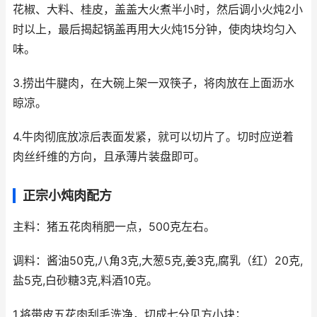
花椒、大料、桂皮，盖盖大火煮半小时，然后调小火炖2小
时以上，最后揭起锅盖再用大火炖15分钟，使肉块均匀入
味。
3.捞出牛腱肉，在大碗上架一双筷子，将肉放在上面沥水
晾凉。
4.牛肉彻底放凉后表面发紧，就可以切片了。切时应逆着
肉丝纤维的方向，且承薄片装盘即可。
正宗小炖肉配方
主料：猪五花肉稍肥一点，500克左右。
调料：酱油50克,八角3克,大葱5克,姜3克,腐乳（红）20克,
盐5克,白砂糖3克,料酒10克。
1.将带皮五花肉刮毛洗净，切成七分见方小块；