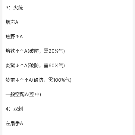
3：火统
烟声A
焦野↑A
熔铁↑↑A(破防，需20%气)
炎狱↓↑A(破防，需60%气)
焚雷↓↑↑A(破防，需100%气)
一般空踢A(空中)
4：双刺
左扇手A