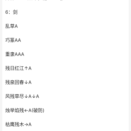
6：剑
乱草A
巧篆AA
重隶AAA
残日红江↑A
残泉回春↓A
风残草尽↓A↓A
烛举焰残←A(破防)
枯鹰残木→A