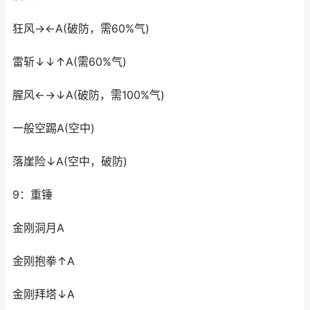
狂风→←A(破防，需60%气)
雷斩↓↓↑A(需60%气)
腥风←→↓A(破防，需100%气)
一般空踢A(空中)
落崖险↓A(空中，破防)
9：重锤
金刚洞月A
金刚抱拳↑A
金刚拜塔↓A