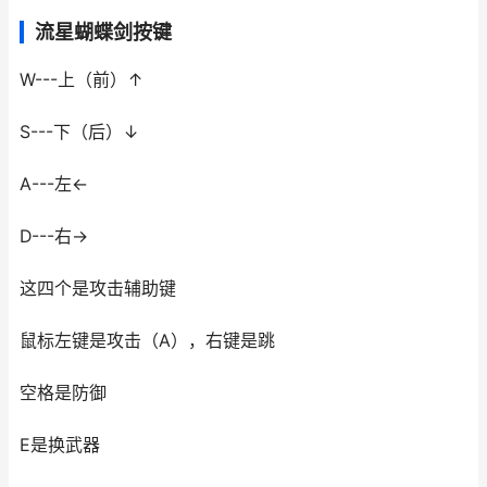
流星蝴蝶剑按键
W---上（前）↑
S---下（后）↓
A---左←
D---右→
这四个是攻击辅助键
鼠标左键是攻击（A），右键是跳
空格是防御
E是换武器