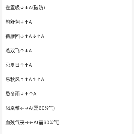
雀置喙↓↓A(破防)
鹤舒翎↓↑A
孤雁回↓↑A↓↑A
燕双飞↑↓A
忌夏日↑↑A
忌秋风↑↑A↑↑A
忌冬雨↓↑↑A
凤凰雏←→A(需60%气)
血残气丧→←A(需60%气)