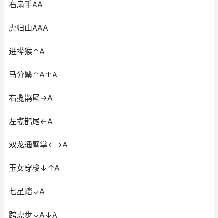
右扇手AA
虎归山AAA
进撵猴↑A
马分鬃↑A↑A
右揽鹊尾→A
左揽鹊尾←A
双龙通臂掌←→A
玉女穿梭↓↑A
七星踏↓A
跨虎步↓A↓A