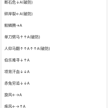
断石危↓A(破防)
碎岸裂←A(破防)
鲛鳞腾→A
单刀劈马↑↑A(破防)
人仰马翻↑↑A↑↑A(破防)
伯乐难寻↓↑A
项背汗血↓↓A
赤兔穷追↓↓A
旋风←→A
疾风←→↑A