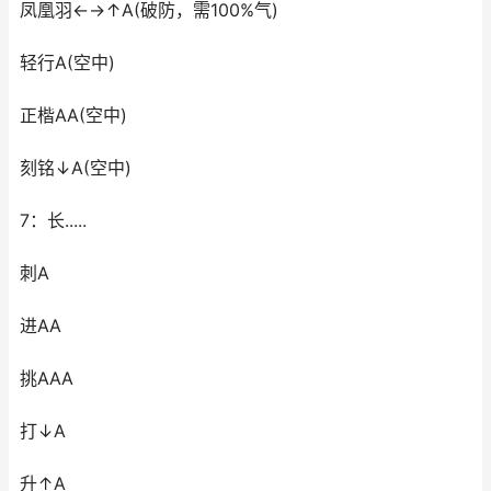
凤凰羽←→↑A(破防，需100%气)
轻行A(空中)
正楷AA(空中)
刻铭↓A(空中)
7：长.....
刺A
进AA
挑AAA
打↓A
升↑A