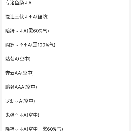
专诸鱼肠↓A
豫让三伏↓↑A(破防)
暗犽↓↓A(需60%气)
阎罗↓↑↑A(需100%气)
姑获A(空中)
奔云AA(空中)
鹏翼AAA(空中)
罗刹↓A(空中)
鬼弹↑↓A(空中)
降神↓↓A(空中，需60%气)