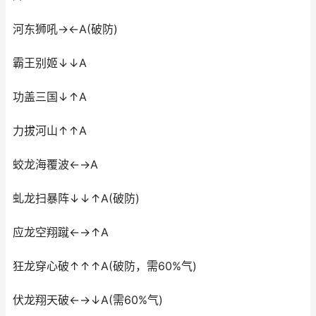
河东狮吼→←A(破防)
霸王别姬↓↓A
功盖三国↓↑A
力拔河山↑↑A
蛟龙海覆波←→A
虬龙扫暴阵↓↓↑A(破防)
应龙空翔蹴←→↑A
狂龙穿心破↑↑↑A(破防，需60%气)
伏龙翔天破←→↓A(需60%气)