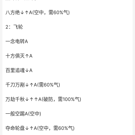
八方绝↓↑A(空中，需60%气)
2：飞轮
一念电转A
十方俱灭↑A
百里追魂↓A
千刀万剐↓↑A(需60%气)
万劫千秋↓↑↑A(破防，需100%气)
一般空踢A(空中)
夺命轮盘↓↑A(空中，需60%气)