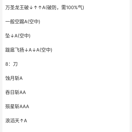
万圣龙王破↓↑↑A(破防，需100%气)
一般空踢A(空中)
坠↓A(空中)
跋扈飞扬↓A↓A(空中)
8：刀
蚀月斩A
吞日斩AA
殒星斩AAA
浪滔天↑A