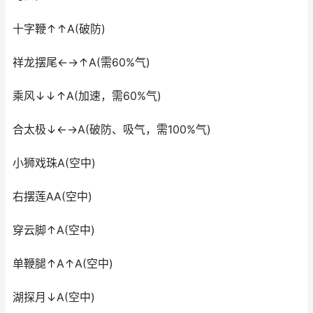
十字鞭↑↑A(破防)
祥龙摆尾←→↑A(需60%气)
乘风↓↓↑A(加速，需60%气)
合太极↓←→A(破防、吸气，需100%气)
小狮戏珠A(空中)
右摆莲AA(空中)
穿云脚↑A(空中)
单鞭腿↑A↑A(空中)
湖探月↓A(空中)