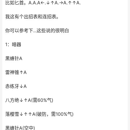
比如匕首。A.A.A←.↓↑A.→A.↑↑A.
我这有个出招表和连招表。
你可以参考下...这些说的很明白
1：暗器
黑蜂针A
雷神锥↑A
赤练牙↓A
八方绝↓↑A(需60%气)
落樱雪↓↑↑A(破防，需100%气)
黑蜂针A(空中)