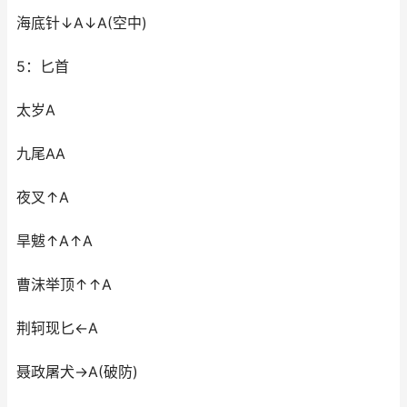
海底针↓A↓A(空中)
5：匕首
太岁A
九尾AA
夜叉↑A
旱魃↑A↑A
曹沫举顶↑↑A
荆轲现匕←A
聂政屠犬→A(破防)