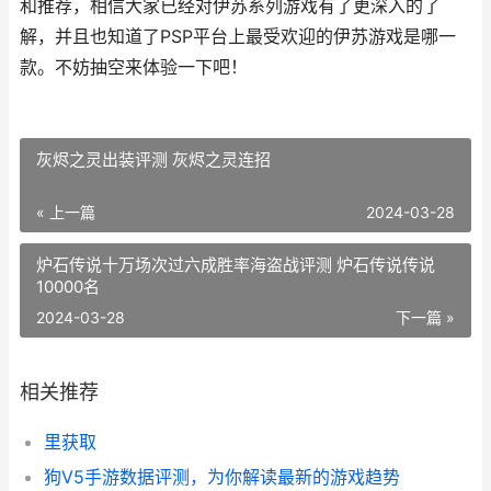
和推荐，相信大家已经对伊苏系列游戏有了更深入的了
解，并且也知道了PSP平台上最受欢迎的伊苏游戏是哪一
款。不妨抽空来体验一下吧！
灰烬之灵出装评测 灰烬之灵连招
« 上一篇
2024-03-28
炉石传说十万场次过六成胜率海盗战评测 炉石传说传说
10000名
2024-03-28
下一篇 »
相关推荐
里获取
狗V5手游数据评测，为你解读最新的游戏趋势