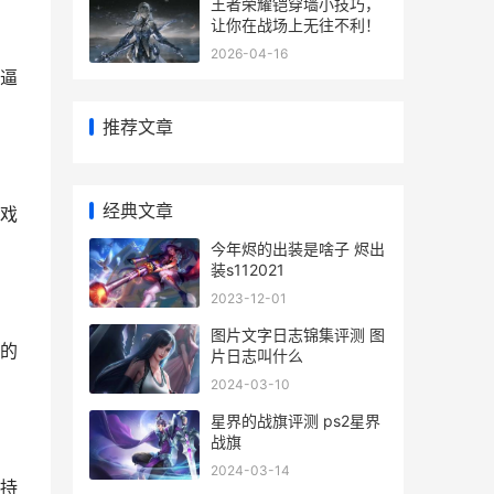
王者荣耀铠穿墙小技巧，
让你在战场上无往不利！
2026-04-16
逼
推荐文章
经典文章
戏
今年烬的出装是啥子 烬出
装s112021
2023-12-01
图片文字日志锦集评测 图
的
片日志叫什么
2024-03-10
星界的战旗评测 ps2星界
战旗
2024-03-14
持