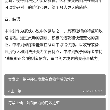
创新，使得剑法更为灵动多样。这种多变的剑法在战斗中
可以突破对手的防守心理，给予敌人更大的威胁。
四、结语
中冲剑作为武侠小说中的剑法之一，具有独特的特点和攻
略技巧。通过灵动的剑法、积极的进攻和快速变化的剑
招，中冲剑修炼者能够在战斗中取得优势。以攻守兼备、
速度惊人和剑法多变为主要特点，中冲剑赋予修炼者秉持
“速度即正义”的剑道信念，追寻剑之境界的奥秘与威力。
食发鬼：探寻那些隐藏在食物背后的魅力
« 上一篇
2025-04-17
符华上仙：解锁灵力的奇妙之道