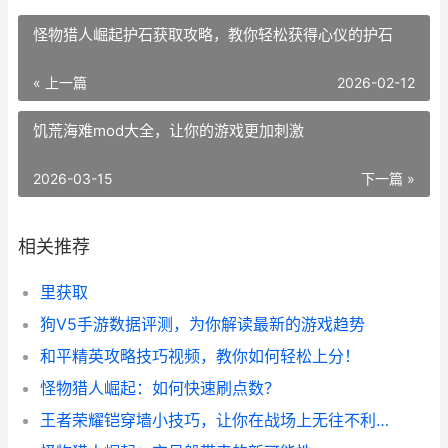
怪物猎人崛起护石获取攻略，教你轻松获得心仪的护石
« 上一篇
2026-02-12
饥荒海难mod大全，让你的游戏更加刺激
2026-03-15
下一篇 »
相关推荐
里获取
狗V5手游数据评测，为你解读最新的游戏趋势
和平精英攻略技巧视频，教你如何轻松上分！
怪物猎人崛起：如何快速刷点数？
王者荣耀铠穿墙小技巧，让你在战场上无往不利！