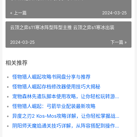
« 上一篇
2024-03-25
云顶之弈s11寒冰阵型阵型主推 云顶之弈s1寒冰出装
2024-03-25
下一篇 »
相关推荐
怪物猎人崛起攻略书网盘分享与推荐
怪物猎人崛起存档修改器使用技巧大揭秘
宠物森林先遣队脚本使用攻略，让你轻松玩转游戏！
怪物猎人崛起：弓箭毕业配装最新攻略
异度之刃2 Kos-Mos攻略详解，让你轻松掌握战斗技巧
阴阳师天魔焰通关技巧详解，从阵容搭配到操作心得全都有！