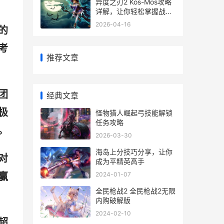
异度之刃2 Kos-Mos攻略
详解，让你轻松掌握战斗
技巧
2026-04-16
的
考
推荐文章
团
经典文章
极
怪物猎人崛起弓技能解锁
任务攻略
。
2026-03-30
海岛上分技巧分享，让你
对
成为平精英高手
赢
2024-01-07
全民枪战2 全民枪战2无限
内购破解版
2024-02-10
超