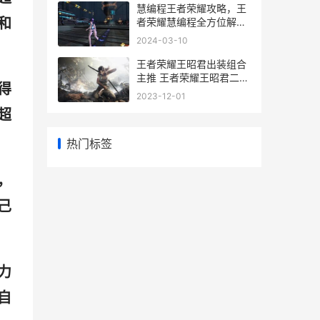
慧编程王者荣耀攻略，王
和
者荣耀慧编程全方位解
析！
2024-03-10
王者荣耀王昭君出装组合
主推 王者荣耀王昭君二首
得
时年十七顺序
2023-12-01
超
热门标签
，
己
力
自