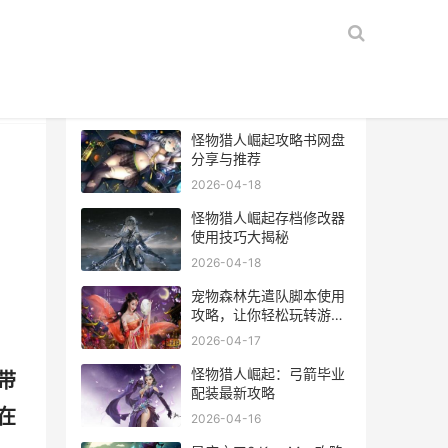
热门文章
怪物猎人崛起攻略书网盘
分享与推荐
2026-04-18
怪物猎人崛起存档修改器
使用技巧大揭秘
2026-04-18
宠物森林先遣队脚本使用
攻略，让你轻松玩转游
戏！
2026-04-17
怪物猎人崛起：弓箭毕业
带
配装最新攻略
在
2026-04-16