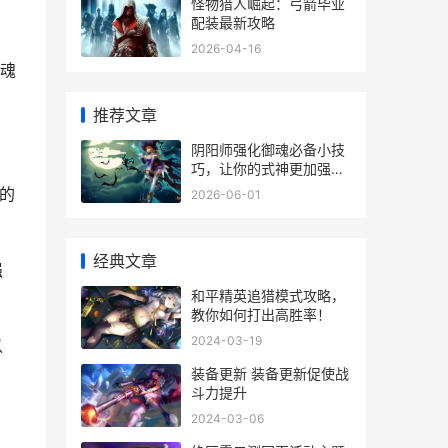
怪物猎人崛起：弓箭毕业
配装最新攻略
2026-04-16
魂
推荐文章
阴阳师强化御魂必备小技
巧，让你的式神更加强
大！
的
2026-06-01
经典文章
强
和平精英追猎模式攻略，
教你如何打出高胜率！
2024-03-19
以
装备更新 装备更新促使战
斗力提升
2024-03-06