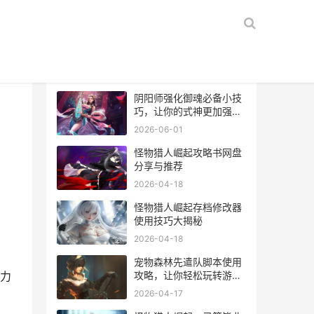
热门文章
阴阳师强化御魂必备小技
巧，让你的式神更加强
大！
2026-06-01
怪物猎人崛起攻略书网盘
分享与推荐
2026-04-18
怪物猎人崛起存档修改器
使用技巧大揭秘
2026-04-18
宠物森林先遣队脚本使用
攻略，让你轻松玩转游
力
戏！
2026-04-17