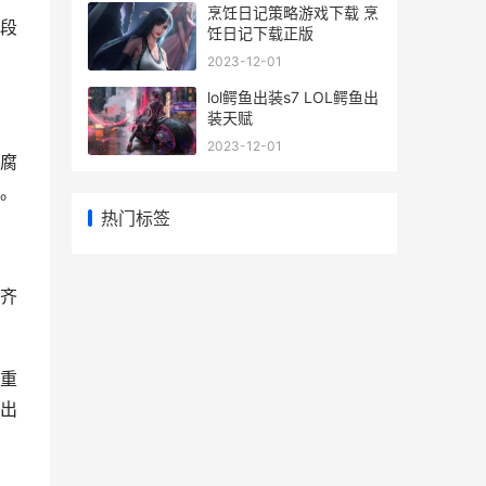
烹饪日记策略游戏下载 烹
段
饪日记下载正版
2023-12-01
lol鳄鱼出装s7 LOL鳄鱼出
装天赋
2023-12-01
腐
。
热门标签
齐
重
出