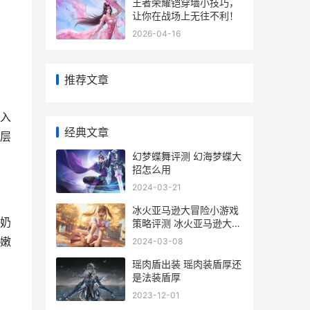
王者荣耀铠穿墙小技巧，
让你在战场上无往不利！
2026-04-16
推荐文章
入
经典文章
层
幻梦蝶舞评测 幻海梦蝶大
招怎么用
2024-03-21
冰火亚马逊大冒险小游戏
奶
策略评测 冰火亚马逊大冒
险
嫩
2024-03-08
瑶肉盾出装 瑶肉装盾厚还
是法装盾厚
2023-12-01