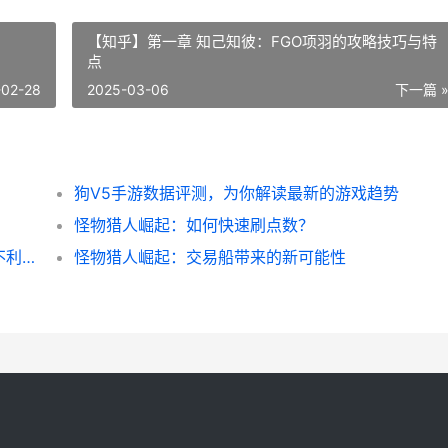
【知乎】第一章 知己知彼：FGO项羽的攻略技巧与特
点
-02-28
2025-03-06
下一篇 
狗V5手游数据评测，为你解读最新的游戏趋势
！
怪物猎人崛起：如何快速刷点数？
王者荣耀铠穿墙小技巧，让你在战场上无往不利！
怪物猎人崛起：交易船带来的新可能性