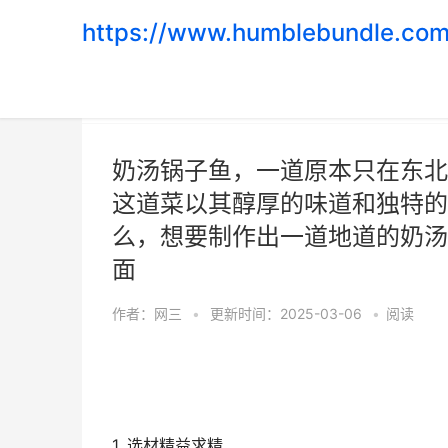
https://www.humblebundle.com
首页
>
游戏评测
奶汤锅子鱼，一道原本只在东北
这道菜以其醇厚的味道和独特的
么，想要制作出一道地道的奶汤
面
作者：
网三
•
更新时间：2025-03-06
•
阅读
1. 选材精益求精